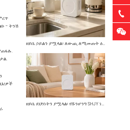
ምረጥ
ቡ - ትንሽ
ዘይቤ ኃይልን ያሟላል፡ ለውጪ ለሚመጡት ዕቃዎችዎ ለስላሳ ሹንሆንግ ትራንስፎርመር
ያጠፋሉ.
ታል.
ን
ባህሪዎች
ዘይቤ ደህንነትን ያሟላል፡ የሹንሆንግ SHJY ነጭ ተከታታይ የትራንስፎርመር ደረጃዎችን እንዴት እንደገና እንደሚገልፅ
ስራ