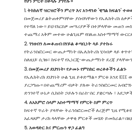
የሆነ ምርት በቀላሉ ያገኛሉ።
1. ትክክለኛ ዝርዝሮችን ምረጥ እና አንዳንድ 'ዊግል ክፍልን' ተወ
በመጀመሪያ ልትጠቀምባቸው ያሰብካቸውን የኤሌክትሪክ ዕቃዎች 
የተሻለ ነው። ይህ የእርስዎ መሣሪያዎች በተቻላቸው መጠን መ
ተጨማሪ አቅም መተው ሁልጊዜም የበለጠ አስተማማኝ ውርር
2. ገንዘብን ለመቆጠብ በሃይል ቆጣቢነት ላይ ያተኩሩ
የትራንስፎርመር ውጤታማነት በኤሌክትሪክ ሂሳብዎ ላይ ቀጥተኛ
ስለዚህ፣ ሲገዙ፣ ከፍተኛ የኢነርጂ-ውጤታማነት ደረጃ ያላቸውን
3. በመጀመሪያ ደህንነት፡ የታመኑ የምስክር ወረቀቶችን ፈልጉ
የኤሌክትሪክ ደህንነት ሁል ጊዜ ይቀድማል። ምርቱ እንደ IEEE
ያረጋግጡ። በተጨማሪም ብቃት ያለው ትራንስፎርመር አብሮገነብ 'ከ
ድንገተኛ ሁኔታ ሲከሰት ኃይሉን በራስ-ሰር ያቋርጣሉ ፣ አደጋዎ
4. ለአእምሮ ሰላም አስተማማኝ የምርት ስም ምረጥ
ከፍተኛ ጥራት ያላቸው ትራንስፎርመሮች ለረጅም ጊዜ የሚቆዩ ብ
አፈጻጸም ታሪክ ላላቸው ታዋቂ ምርቶች መሄድ ይመከራል። በዚህ
5. አወዳድር እና ምርጡን ዋጋ ፈልግ