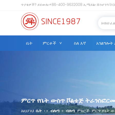
ጥያቄዎች? ይደውሉ፡+86-400-9632008 ኢሜይል፡
ሹንሆንግ tr
ቤት
ምርቶች
ስለ እኛ
አገልግሎት 
ምርጥ የቤት ውስጥ ቮልቴጅ ትራንስፎርመ
እዚህ ነህ
ቤት
፡ »
ብሎግ
»
ብሎግ
ምክሮች
ምርጥ የቤት ው