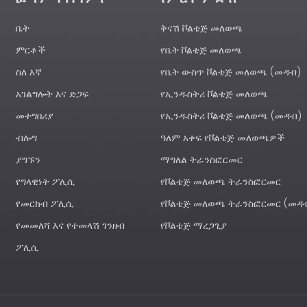
ቤት
ቅናሽ ቮልቴጅ መለወጫ
ምርቶች
የቤት ቮልቴጅ መለወጫ
ስለ እኛ
የቤት ውስጥ ቮልቴጅ መለወጫ (መዳብ)
አገልግሎት እና ድጋፍ
የኢንዱስትሪ ቮልቴጅ መለወጫ
መተግበሪያ
የኢንዱስትሪ ቮልቴጅ መለወጫ (መዳብ)
ብሎግ
ዓለም አቀፍ የቮልቴጅ መለወጫዎች
ያግኙን
ማግለል ትራንስፎርመር
የግላዊነት ፖሊሲ
የቮልቴጅ መለወጫ ትራንስፎርመር
የመርከብ ፖሊሲ
የቮልቴጅ መለወጫ ትራንስፎርመር (መዳ
የመመለሻ እና የተመላሽ ገንዘብ
የቮልቴጅ ማረጋጊያ
ፖሊሲ