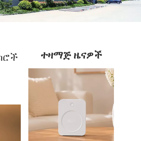
ተዛማጅ ዜናዎች
ክሮች