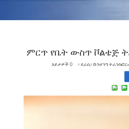
ምርጥ የቤት ውስጥ ቮልቴጅ 
እይታዎች
0
፡ ደራሲ፡ ሹንሆንግ ትራንስፎርመ