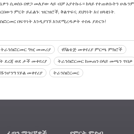
ኔዎን ሲወስኑ በዋጋ መለያው ላይ ብቻ አያተኩሩ። ከላይ የተጠቀሱትን ሁሉን
ውን ምርት ይፈልጉ: ዝርዝሮች, ቅልጥፍና, ደህንነት እና ዘላቂነት.
ንስፎርመር በፍጥነት እንዲያገኙ እንደሚረዱዎት ተስፋ ያድርጉ!
 ትራንስፎርመር ግዢ መመሪያ
የቮልቴጅ መቀየሪያ ምርጫ ምክሮች
ት ደረጃ ወደ ታች መቀየሪያ
ትራንስፎርመር ከመጠን በላይ መጫን ጥበቃ
የሹንሆንግ ሃይል መቀየሪያ
ትራንስፎርመር
ፈጣን ማገናኛዎች
የምርት ምድብ