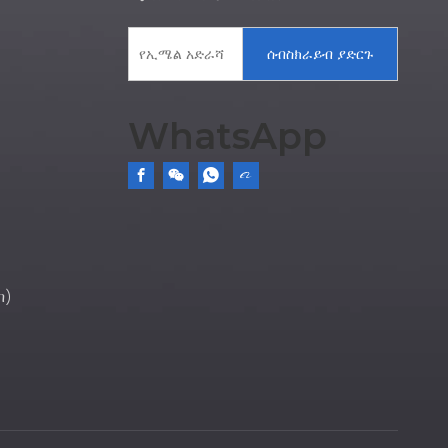
ሰብስክራይብ ያድርጉ
WhatsApp
ብ)