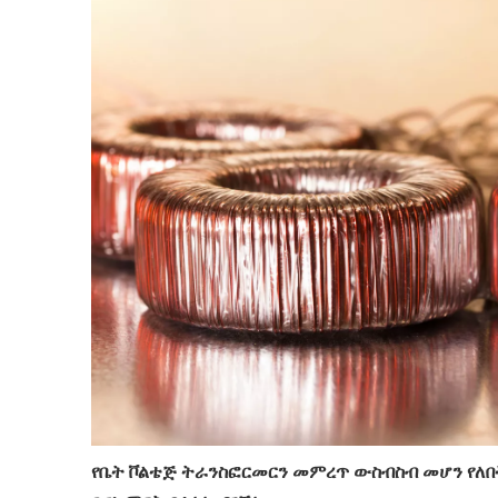
የቤት ቮልቴጅ ትራንስፎርመርን መምረጥ ውስብስብ መሆን የለበትም