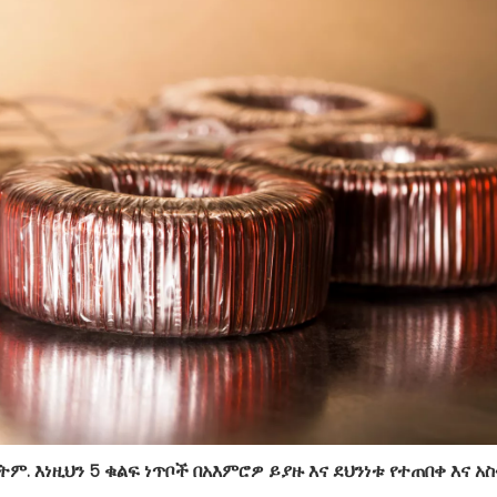
. እነዚህን 5 ቁልፍ ነጥቦች በአእምሮዎ ይያዙ እና ደህንነቱ የተጠበቀ እና 