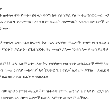
ው
ጠቅላላ ዋት ይወቅ። በዛ ላይ ትንሽ ከፍ ያለ ሃይል ያለው ትራንስፎርመር መ
ስራታቸውን ያረጋግጣል። እንዲሁም ወደፊት ስለሚገዙት አዳዲስ መግብሮች ያስ
ድ ነው።
 ተጽእኖ ይኖረዋል። ከፍተኛ ቅልጥፍና ያላቸው ሞዴሎች በጣም ያነሰ ኃይል 
 ምርቶች ይፈልጉ። በጊዜ ሂደት, ጥሩ መጠን ያለው ገንዘብ ለመቆጠብ ይረዱዎ
 ወይም UL ያሉ አለም አቀፍ እውቅና ያላቸውን የደህንነት መስፈርቶች ማሟላቱ
መጠን በላይ መከላከያ' እና 'የአጭር ጊዜ ጥበቃ' ሊኖረው ይገባል ። እነዚህ 
ች ከመከሰታቸው በፊት ይከላከላል።
ቻ ሳይሆን የጥገና ወጪዎችም ዝቅተኛ ናቸው. ጠንካራ ዝና እና የተረጋጋ የ
 መንገድ, የእርስዎን እቃዎች በሙሉ እምነት መጠቀም ይችላሉ.