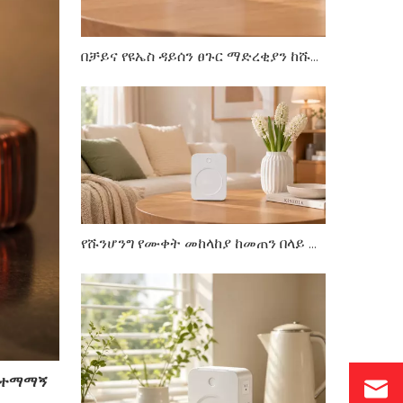
በቻይና የዩኤስ ዳይሰን ፀጉር ማድረቂያን ከሹንሆንግ ትራንስፎርመሮች ጋር ደህንነቱ በተጠበቀ ሁኔታ እንዴት መጠቀም እንደሚቻል
የሹንሆንግ የሙቀት መከላከያ ከመጠን በላይ ሙቀትን እንዴት እንደሚከላከል
አስተማማኝ