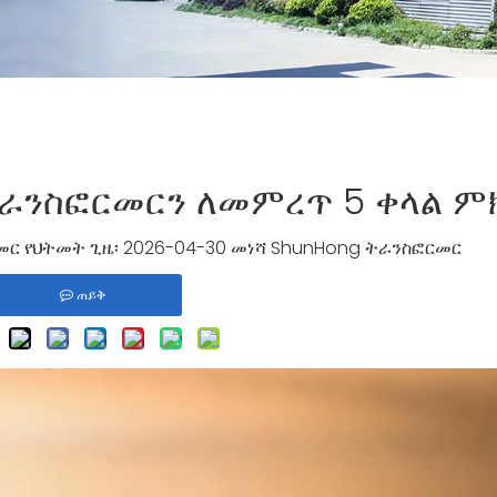
ትራንስፎርመርን ለመምረጥ 5 ቀላል ም
ር የህትመት ጊዜ፡ 2026-04-30 መነሻ
ShunHong ትራንስፎርመር
ጠይቅ