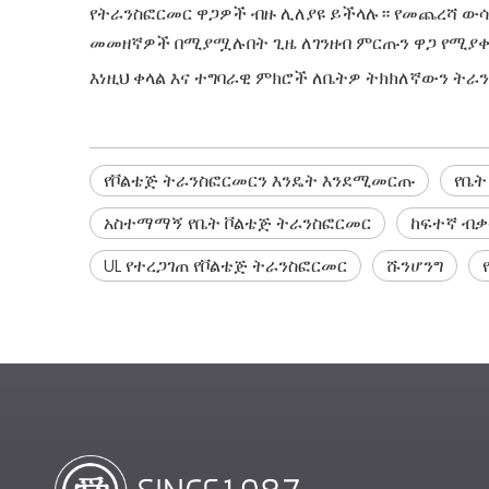
የትራንስፎርመር ዋጋዎች ብዙ ሊለያዩ ይችላሉ። የመጨረሻ ውሳ
መመዘኛዎች በሚያሟሉበት ጊዜ ለገንዘብ ምርጡን ዋጋ የሚያቀርበ
እነዚህ ቀላል እና ተግባራዊ ምክሮች ለቤትዎ ትክክለኛውን ትራ
የቮልቴጅ ትራንስፎርመርን እንዴት እንደሚመርጡ
የቤት
አስተማማኝ የቤት ቮልቴጅ ትራንስፎርመር
ከፍተኛ ብቃ
UL የተረጋገጠ የቮልቴጅ ትራንስፎርመር
ሹንሆንግ