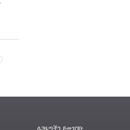
ም
ለጋዜጣችን ይመዝገቡ