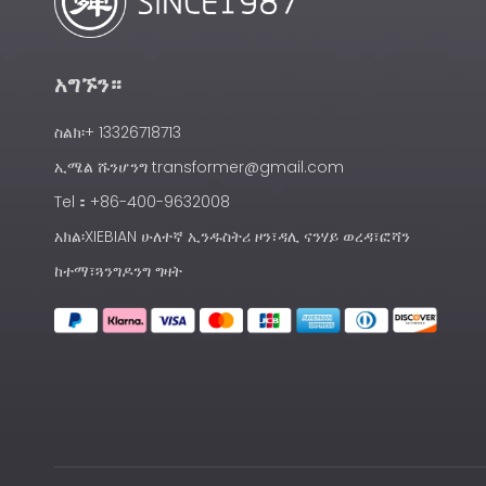
አግኙን።
ስልክ፡+ 13326718713
ኢሜል
ሹንሆንግ transformer@gmail.com
Tel：+86-400-9632008
አክል፡XIEBIAN ሁለተኛ ኢንዱስትሪ ዞን፣ዳሊ ናንሃይ ወረዳ፣ፎሻን
ከተማ፣ጓንግዶንግ ግዛት