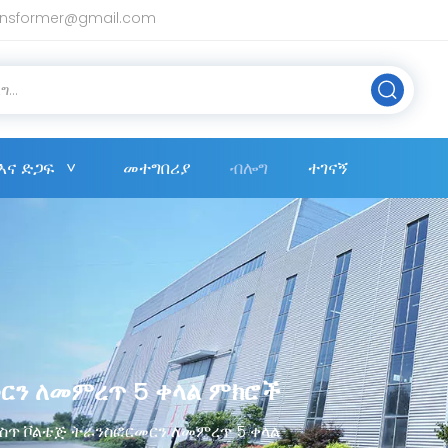
ansformer@gmail.com
እና ድጋፍ
መተግበሪያ
ብሎግ
ተገናኝ
ርን ለመምረጥ 5 ቀላል ምክሮች
ስጥ ቮልቴጅ ትራንስፎርመርን ለመምረጥ 5 ቀላል