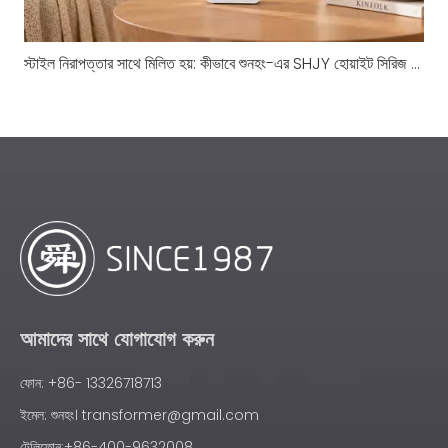
স্টাইল নিরাপত্তার সাথে মিলিত হয়: কীভাবে শুনহং-এর SHJY হোয়াইট সিরিজ ট্রান্সফরমার স্ট্যান্ডার্ডগুলিকে পুনরায় সংজ্ঞায়িত করে
আমাদের সাথে যোগাযোগ করুন
ফোন: +86- 13326718713
ইমেল:
শুনহং। transformer@gmail.com
টেলিফোন:+86-400-9632008