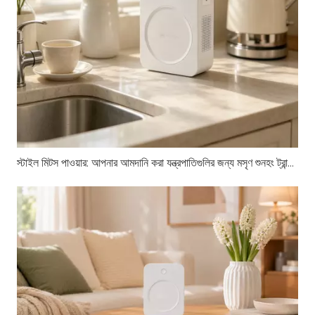
স্টাইল মিটস পাওয়ার: আপনার আমদানি করা যন্ত্রপাতিগুলির জন্য মসৃণ শুনহং ট্রান্সফরমার