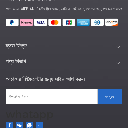
যোগ করুন: XIEBIAN দ্বিতীয় শিল্প অঞ্চল, ডালি নানহাই জেলা, ফোশান শহর, গুয়াংডং প্রদেশ
দ্রুত লিঙ্ক
পণ্য বিভাগ
আমাদের নিউজলেটার জন্য সাইন আপ করুন
সদস্যতা
whatapp