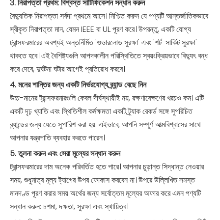
3. নিরাপত্তা প্রথম: বিশ্বস্ত সার্টিফিকেশন সন্ধান করুন
বৈদ্যুতিক নিরাপত্তা সর্বদা প্রথমে আসে। নিশ্চিত করুন যে পণ্যটি আন্তর্জাতিকভাবে
স্বীকৃত নিরাপত্তা মান, যেমন IEEE বা UL পূরণ করে। উপরন্তু, একটি যোগ্য
ট্রান্সফরমারের অবশ্যই অন্তর্নির্মিত 'ওভারলোড সুরক্ষা' এবং 'শর্ট-সার্কিট সুরক্ষা'
থাকতে হবে। এই বৈশিষ্ট্যগুলি আপদকালীন পরিস্থিতিতে স্বয়ংক্রিয়ভাবে বিদ্যুৎ বন্ধ
করে দেবে, দুর্ঘটনা ঘটার আগেই প্রতিরোধ করবে।
4. মনের শান্তির জন্য একটি নির্ভরযোগ্য ব্র্যান্ড বেছে নিন
উচ্চ-মানের ট্রান্সফরমারগুলি কেবল দীর্ঘস্থায়ীই নয়, রক্ষণাবেক্ষণের খরচও কম। এটি
একটি দৃঢ় খ্যাতি এবং স্থিতিশীল কর্মক্ষমতা একটি ট্র্যাক রেকর্ড সঙ্গে সুপরিচিত
ব্র্যান্ডের জন্য যেতে সুপারিশ করা হয়. এইভাবে, আপনি সম্পূর্ণ আত্মবিশ্বাসের সাথে
আপনার যন্ত্রপাতি ব্যবহার করতে পারেন।
5. তুলনা করুন এবং সেরা মূল্যের সন্ধান করুন
ট্রান্সফরমারের দাম অনেক পরিবর্তিত হতে পারে। আপনার চূড়ান্ত সিদ্ধান্ত নেওয়ার
সময়, শুধুমাত্র মূল্য ট্যাগের উপর ফোকাস করবেন না। উপরে উল্লিখিত সমস্ত
মানদণ্ড পূরণ করার সময় অর্থের জন্য সর্বোত্তম মূল্যের অফার করে এমন পণ্যটি
সন্ধান করুন: চশমা, দক্ষতা, সুরক্ষা এবং স্থায়িত্ব।