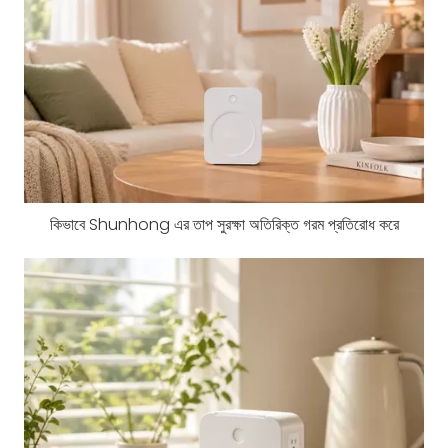
কিভাবে Shunhong এর তাপ সুরক্ষা অতিরিক্ত গরম প্রতিরোধ করে