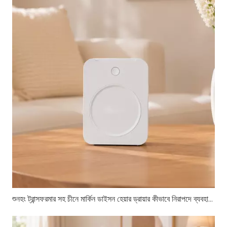
শুনহং ট্রান্সফরমার সহ চীনে মার্কিন ডাইসন হেয়ার ড্রায়ার কীভাবে নিরাপদে ব্যবহার করবেন