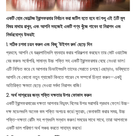
একটি হোম ভোল্টেজ ট্রান্সফরমার নির্বাচন করা জটিল হতে হবে না। শুধু এই 5টি মূল
বিষয় মাথায় রাখুন, এবং আপনি সহজেই একটি পণ্য খুঁজে পাবেন যা নিরাপদ এবং
নির্ভরযোগ্য উভয়ই:
1. সঠিক চশমা চয়ন করুন এবং কিছু 'উইগল রুম' ছেড়ে দিন
প্রথমে, আপনি যে যন্ত্রপাতিগুলি ব্যবহার করার পরিকল্পনা করছেন তার মোট ওয়াটেজ
বের করুন৷ সর্বোপরি, সামান্য উচ্চ শক্তি সহ একটি ট্রান্সফরমার বেছে নেওয়া ভাল।
এটি নিশ্চিত করে যে আপনার ডিভাইসগুলি তাদের সেরাতে চলছে। এছাড়াও, ভবিষ্যতে
আপনি যে কোনো নতুন গ্যাজেট কিনতে পারেন সে সম্পর্কে চিন্তা করুন—একটু
অতিরিক্ত ক্ষমতা ছেড়ে দেওয়া সর্বদা নিরাপদ বাজি।
2. অর্থ সাশ্রয়ের জন্য শক্তি দক্ষতার উপর ফোকাস করুন
একটি ট্রান্সফরমারের দক্ষতা আপনার বিদ্যুৎ বিলের উপর সরাসরি প্রভাব ফেলে। উচ্চ-
দক্ষ মডেলগুলি অনেক কম শক্তি অপচয় করে। সুতরাং, কেনাকাটা করার সময়, উচ্চ
শক্তি-দক্ষতা রেটিং সহ পণ্যগুলি সন্ধান করুন। সময়ের সাথে সাথে, তারা আপনাকে
একটি ভাল পরিমাণ অর্থ সঞ্চয় করতে সাহায্য করবে।