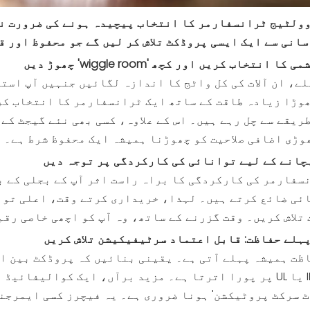
سانی سے ایک ایسی پروڈکٹ تلاش کر لیں گے جو محفوظ اور ق
لے، ان آلات کی کل واٹج کا اندازہ لگائیں جنہیں آپ است
وڑا زیادہ طاقت کے ساتھ ایک ٹرانسفارمر کا انتخاب کرنا
ریقے سے چل رہے ہیں۔ اس کے علاوہ، کسی بھی نئے گیجٹ کے
وڑی اضافی صلاحیت کو چھوڑنا ہمیشہ ایک محفوظ شرط ہے۔
سفارمر کی کارکردگی کا براہ راست اثر آپ کے بجلی کے ب
ئی ضائع کرتے ہیں۔ لہذا، خریداری کرتے وقت، اعلی توا
تلاش کریں۔ وقت گزرنے کے ساتھ، وہ آپ کو اچھی خاصی رقم
ظت ہمیشہ پہلے آتی ہے۔ یقینی بنائیں کہ پروڈکٹ بین ال
جیسے IEEE یا UL پر پورا اترتا ہے۔ مزید برآں، ایک کوالی
ٹ سرکٹ پروٹیکشن' ہونا ضروری ہے۔ یہ فیچرز کسی ایمرجن