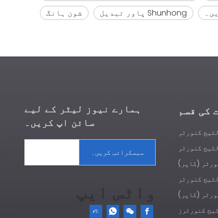
یں۔
Shunhong پاور تبدیل
شون ہانگ
ہمارے نیوز لیٹر کے لیے
 کی قسم
سائن اپ کریں۔
ٹیج کنورٹر
ٹیج کنورٹر
سبسکرائب کریں۔
ورٹر (کاپر)
ٹیج کنورٹر
واٹس ایپ
ورٹر (کاپر)
ٹیج کنورٹرز