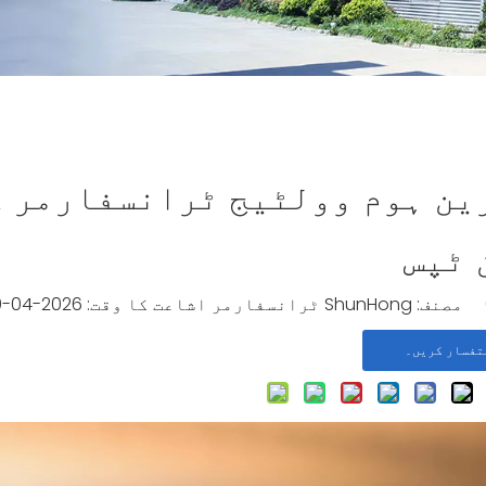
 ٹپس
مصنف: ShunHong ٹرانسفارمر اشاعت کا وقت: 2026-04-30 اصل:
تفسار کریں۔