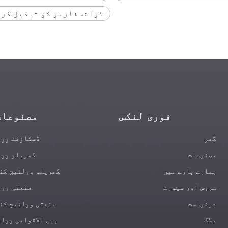
ٹرانسفارمر کو تبدیل کر
فوری لنکس
مصنوعات
گھر
ڈسکاؤنٹ وول
مصنوعات
گھریلو وول
ہمارے بارے میں
گھریلو وولٹیج کن
سروس اور سپورٹ
صنعتی وول
درخواست
صنعتی وولٹیج کن
بلاگ
بین الاقوامی وول