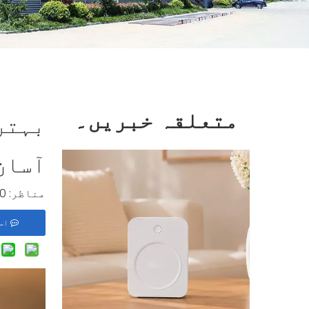
متعلقہ خبریں۔
آسان
مناظر:
0
اس