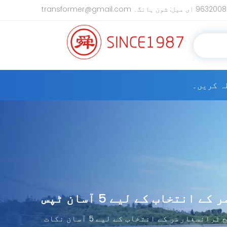
شون ہانگ۔ transformer@gmail.com
ہ کریں۔
تخاب کے لیے 5 آسان ٹپس
نسفارمر کے انتخاب کے لیے 5 آسان نکات