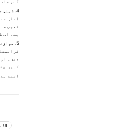
گے، حادث
4. ذہنی سکون کے لیے ایک قابل اعتماد برانڈ کا انتخاب کریں
اعلیٰ مع
ٹھوس ساک
ہے۔ اس ط
5. موازنہ کریں اور بہترین قیمت تلاش کریں
ٹرانسفار
دیں۔ اوپ
کریں: چش
امید ہے 
UL مصدقہ وولٹیج ٹرانسفارمر