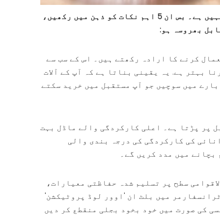
گھریلو وولٹیج ٹرانسفارمر کا انتخاب پیچیدہ ہونے کی ضرورت نہیں ہے۔ بس ان 5 اہم نکات کو ذہن میں رکھیں،
ابل بھروسہ ہو:
عمال کرنے کا ارادہ رکھتے ہیں۔ اس کے سب سے
 بہتر ہے. یہ یقینی بناتا ہے کہ آپ کے آلات
 بارے میں سوچیں جو آپ مستقبل میں خرید سکتے
ل پر پڑتا ہے۔ اعلی کارکردگی والے ماڈل بہت
نائی کی کارکردگی کی درجہ بندی والی
 بچانے میں مدد کریں گے۔
اقوامی سطح پر تسلیم شدہ حفاظتی معیارات،
فائیڈ ٹرانسفارمر میں بلٹ ان 'اوور لوڈ پروٹیکشن'
سی کی صورت میں خود بخود بجلی منقطع کر دیں