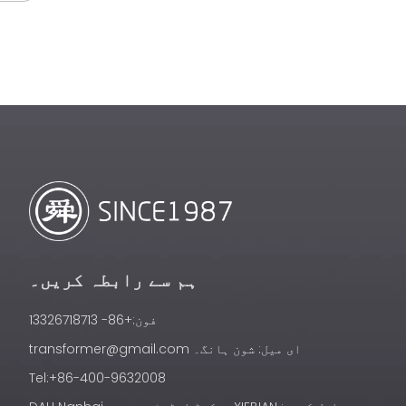
ہم سے رابطہ کریں۔
فون:+86- 13326718713
ای میل:
شون ہانگ۔ transformer@gmail.com
Tel:+86-400-9632008