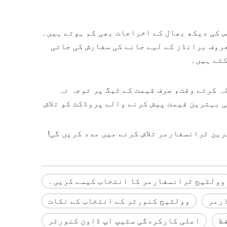
س کی دیکھ بھال کے اخراجات بھی کم ہوتے ہیں۔
روف برانڈز کے لیے جانے کی سفارش کی جاتی
کتے ہیں۔
 کرتے وقت، صرف قیمت کے ٹیگ پر توجہ نہ
 بہترین قیمت پیش کرنے والے پروڈکٹ کو تلاش
رین ٹرانسفارمر تلاش کرنے میں مدد کریں گی!
وولٹیج ٹرانسفارمر کا انتخاب کیسے کریں۔
رمر
وولٹیج کنورٹر کے انتخاب کے نکات
ظ
اعلی کارکردگی سٹیپ اپ ڈاون کنورٹر