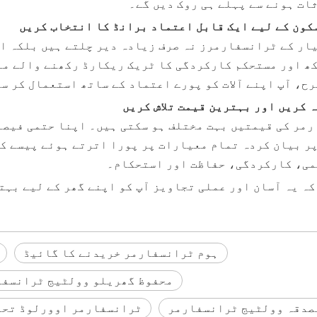
ات ہونے سے پہلے ہی روک دیں گے۔
یار کے ٹرانسفارمرز نہ صرف زیادہ دیر چلتے ہیں بلکہ ا
ھ اور مستحکم کارکردگی کا ٹریک ریکارڈ رکھنے والے مع
رح، آپ اپنے آلات کو پورے اعتماد کے ساتھ استعمال کر س
مر کی قیمتیں بہت مختلف ہو سکتی ہیں۔ اپنا حتمی فیصلہ
ر بیان کردہ تمام معیارات پر پورا اترتے ہوئے پیسے کی
می، کارکردگی، حفاظت اور استحکام۔
کہ یہ آسان اور عملی تجاویز آپ کو اپنے گھر کے لیے بہت
ہوم ٹرانسفارمر خریدنے کا گائیڈ
محفوظ گھریلو وولٹیج ٹرانسفا
ٹرانسفارمر اوورلوڈ تحف