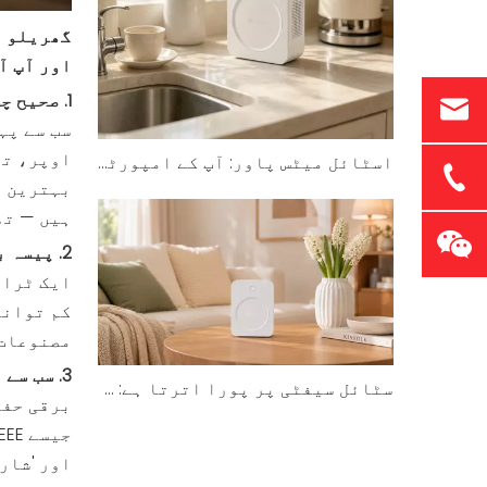
اور آپ آ
1. صحیح چشمی کا انتخاب کریں اور کچھ 'wiggle room' چھوڑ دیں
سب سے پہ
اوپر، تھ
اسٹائل میٹس پاور: آپ کے امپورٹڈ ایپلائینسز کے لیے سلیک شون ہونگ ٹرانسفارمر
بہترین ط
ہیں — تھ
2. پیسہ بچانے کے لیے توانائی کی کارکردگی پر توجہ دیں
ایک ٹران
کم توانا
مصنوعات 
3. سب سے پہلے حفاظت: قابل اعتماد سرٹیفیکیشن تلاش کریں
سٹائل سیفٹی پر پورا اترتا ہے: کس طرح Shunhong's SHJY White Series ٹرانسفارمر کے معیارات کو از سر نو متعین کرتی ہے
برقی حفا
اور 'شار