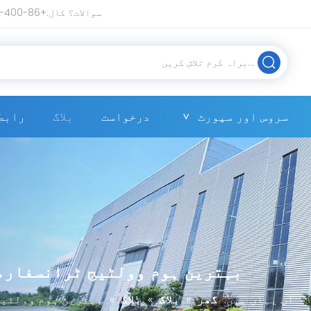
سوالات؟ کال:+86-400-9632008 ای میل:
سروس اور سپورٹ
درخواست
بلاگ
رابط
بہترین ہوم وولٹیج ٹرانسفارمر کے ان
آپ یہاں ہیں:
گھر
»
بلاگ
»
بلاگ
»
بہترین ہوم وولٹیج ٹرا