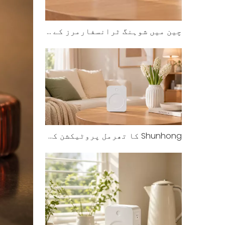
چین میں شوہنگ ٹرانسفارمرز کے ساتھ یو ایس ڈائیسن ہیئر ڈرائر کو محفوظ طریقے سے استعمال کرنے کا طریقہ
Shunhong کا تھرمل پروٹیکشن کس طرح زیادہ گرم ہونے سے روکتا ہے۔