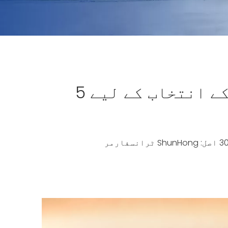
بہترین ہوم وولٹیج ٹرانسفارمر کے انتخاب کے لیے 5
ShunHong ٹرانسفارمر