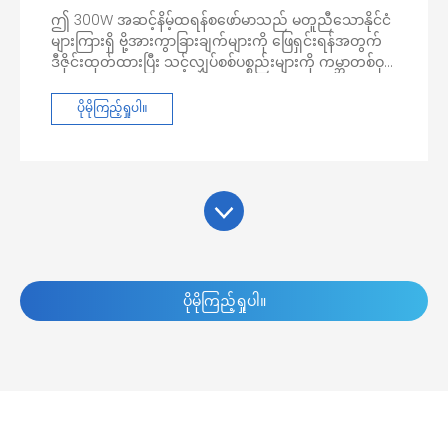
သယ်ဆောင်ရလွယ်ကူသည်။
ဤ 300W အဆင့်နိမ့်ထရန်စဖော်မာသည် မတူညီသောနိုင်ငံ
များကြားရှိ ဗို့အားကွာခြားချက်များကို ဖြေရှင်းရန်အတွက်
ဒီဇိုင်းထုတ်ထားပြီး သင့်လျှပ်စစ်ပစ္စည်းများကို ကမ္ဘာတစ်ဝှမ်း
တွင် ပုံမှန်အတိုင်းအသုံးပြုနိုင်ကြောင်း သေချာစေပါသည်။
၎င်းသည် အဝင်ဗို့အား 220V မှ 110V အထွက်သို့ ထိရောက်စွာ
ပိုမိုကြည့်ရှုပါ။
လျှော့ချပေးကာ United States သို့မဟုတ် Canada (110V
စံဗို့အားဖြစ်သည့်) တွင် အသုံးပြုရန် ရည်ရွယ်ထားသည့်
စက်ပစ္စည်းများကို Europe၊ Asia နှင့် အရှေ့အလယ်ပိုင်း
ကဲ့သို့သော ဒေသများတွင် ချောမွေ့စွာ လည်ပတ်နိုင်ရန် 220V
စံနှုန်းကို အသုံးပြုထားသည်။
ဤအရာကို တရုတ်ဘာသာသို့ ဘာသာပြန်လိုသည် သို့မဟုတ်
အခြားဘာသာပြန်တောင်းဆိုမှုများရှိပါက ကျွန်ုပ်အား
အသိပေးပါ။ သို့သော်၊ သင်သည် တရုတ်ဖော်ပြချက်ကို
ပိုမိုကြည့်ရှုပါ။
တိုက်ရိုက်ပေးပုံရသည်၊ ထို့ကြောင့် သင့်စာသားအပေါ်
အခြေခံ၍ အင်္ဂလိပ်ဘာသာပြန်ကို ကျွန်ုပ်ပေးထားပါသည်။
သင်ချိန်ညှိလိုသည့် အတိအကျ သို့မဟုတ် သင်ဘာသာပြန်လို
သည့် အခြားစာသားတစ်ပိုင်းရှိပါက၊ ကျေးဇူးပြု၍
အသေးစိတ်အချက်အလက်များကို ပေးပါ။