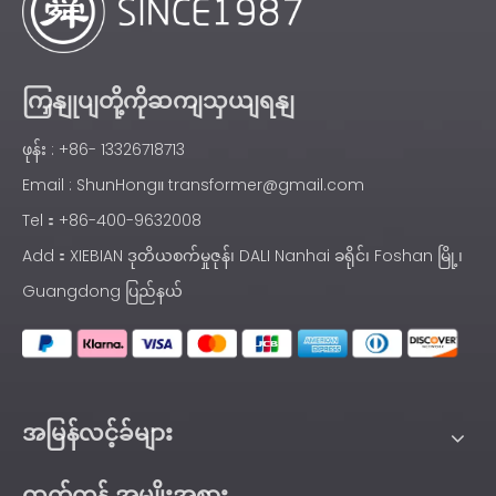
ကြှနျုပျတို့ကိုဆကျသှယျရနျ
ဖုန်း : +86- 13326718713
Email :
ShunHong။ transformer@gmail.com
Tel：+86-400-9632008
Add：XIEBIAN ဒုတိယစက်မှုဇုန်၊ DALI Nanhai ခရိုင်၊ Foshan မြို့၊
Guangdong ပြည်နယ်
အမြန်လင့်ခ်များ
ထုတ်ကုန် အမျိုးအစား