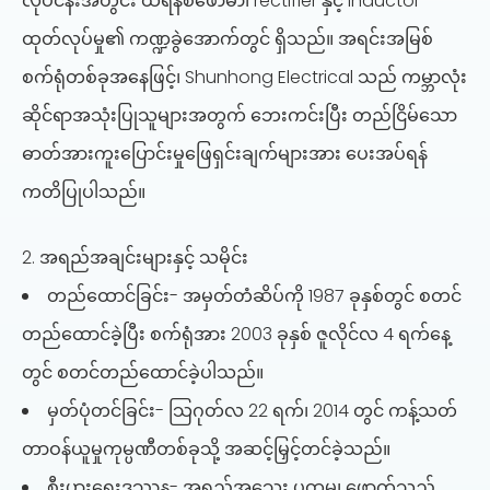
လုပ်ငန်းအတွင်း ထရန်စဖော်မာ၊ rectifier နှင့် inductor
ထုတ်လုပ်မှု၏ ကဏ္ဍခွဲအောက်တွင် ရှိသည်။ အရင်းအမြစ်
စက်ရုံတစ်ခုအနေဖြင့်၊ Shunhong Electrical သည် ကမ္ဘာလုံး
ဆိုင်ရာအသုံးပြုသူများအတွက် ဘေးကင်းပြီး တည်ငြိမ်သော
ဓာတ်အားကူးပြောင်းမှုဖြေရှင်းချက်များအား ပေးအပ်ရန်
ကတိပြုပါသည်။
2. အရည်အချင်းများနှင့် သမိုင်း
တည်ထောင်ခြင်း- အမှတ်တံဆိပ်ကို 1987 ခုနှစ်တွင် စတင်
တည်ထောင်ခဲ့ပြီး စက်ရုံအား 2003 ခုနှစ် ဇူလိုင်လ 4 ရက်နေ့
တွင် စတင်တည်ထောင်ခဲ့ပါသည်။
မှတ်ပုံတင်ခြင်း- သြဂုတ်လ 22 ရက်၊ 2014 တွင် ကန့်သတ်
တာဝန်ယူမှုကုမ္ပဏီတစ်ခုသို့ အဆင့်မြှင့်တင်ခဲ့သည်။
စီးပွားရေးဒဿန- အရည်အသွေး ပထမ၊ ဖောက်သည်