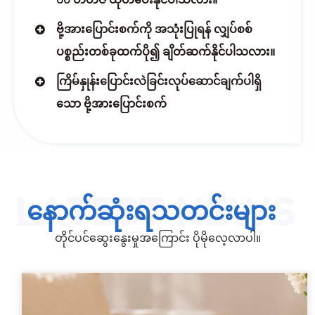
ဗို့အားပြောင်းစက်ကို အသုံးပြုရန် လျှပ်စစ်
ပစ္စည်းတစ်ခုထက်ပို၍ ချိတ်ဆက်နိုင်ပါသလား။
ကြိမ်နှုန်းပြောင်းလဲခြင်းလုပ်ဆောင်ချက်ပါရှိ
သော ဗို့အားပြောင်းစက်
နောက်ဆုံးရသတင်းများ
တိုင်ပင်ဆွေးနွေးမှုအကြောင်း ပိုမိုလေ့လာပါ။