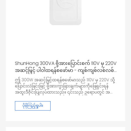
ShunHong 300VA ဗို့အားပြောင်းစက် 110V မှ 220V
အဆင့်မြှင့် ပါဝါထရန်စဖော်မာ - ကျစ်ကျစ်လစ်လစ်
နှင့် သယ်ဆောင်ရလွယ်ကူသည်။
ဤ 300W အဆင့်မြှင့်ထရန်စဖော်မာသည် 110V မှ 220V သို့
ပြောင်းလဲခြင်းဖြင့် ဗို့အားကွာခြားချက်များကိုဖြေရှင်းရန်
အထူးဒီဇိုင်းပြုလုပ်ထားသည်။ ၎င်းသည် ဥရောပတွင် အသုံး
များသော 220V လိုအပ်သော စက်ပစ္စည်းများကို United
States ကဲ့သို့ စံဗို့အား 110V ရှိသည့် ဒေသများတွင်
ပိုမိုကြည့်ရှုပါ။
ကောင်းမွန်စွာ လုပ်ဆောင်နိုင်စေပါသည်။