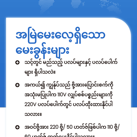
အမြဲမေးလေ့ရှိသော
မေးခွန်းများ
သင့်တွင် မည်သည့် ပလပ်များနှင့် ပလပ်ပေါက်
များ ရှိပါသလဲ။
အကယ်၍ ကျွန်ုပ်သည် ဗို့အားပြောင်းစက်ကို
အသုံးမပြုပါက 110V လျှပ်စစ်ပစ္စည်းများကို
220V ပလပ်ပေါက်တွင် ပလပ်ထိုးထားနိုင်ပါ
သလား။
အဝင်ဗို့အား 220 ဗို့/ 50 ဟတ်ဇ်ဖြစ်ပါက 110 ဗို့/
60 ဟတ်ဇ် ထုတ်ပေးနိုင်ပါသလား။