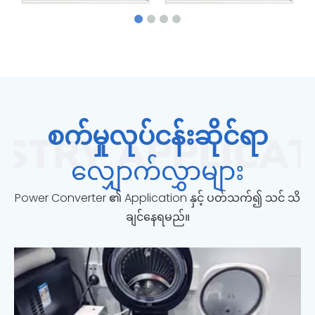
စက်မှုလုပ်ငန်းဆိုင်ရာ
လျှောက်လွှာများ
Power Converter ၏ Application နှင့် ပတ်သက်၍ သင် သိ
ချင်နေရမည်။