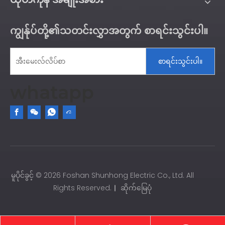
ကျွန်ုပ်တို့၏သတင်းလွှာအတွက် စာရင်းသွင်းပါ။
စာရင်းသွင်းပါ။
whatapp
မူပိုင်ခွင့် ©
2026
Foshan Shunhong Electric Co., Ltd. All
Rights Reserved.｜
ဆိုက်မြေပုံ