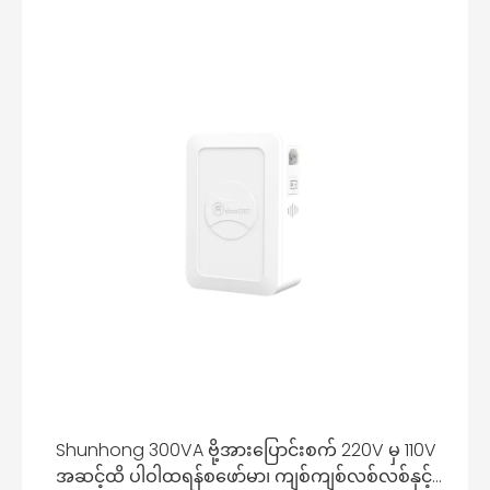
Shunhong 300VA ဗို့အားပြောင်းစက် 220V မှ 110V
အဆင့်ထိ ပါဝါထရန်စဖော်မာ၊ ကျစ်ကျစ်လစ်လစ်နှင့်