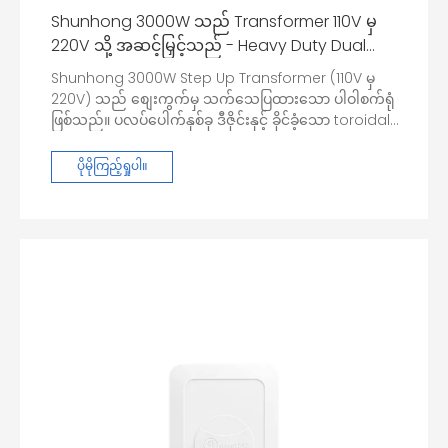
Shunhong 3000W သည် Transformer 110V မှ
220V သို့ အဆင့်မြှင့်သည် - Heavy Duty Dual
Outlet
Shunhong 3000W Step Up Transformer (110V မှ
220V) သည် စျေးကွက်မှ သက်သေပြထားသော ပါဝါစက်ရုံ
ဖြစ်သည်။ ပလပ်ပေါက်နှစ်ခု ဒီဇိုင်းနှင့် ခိုင်ခံ့သော toroidal
core ပါရှိသောကြောင့် ဝပ်အားမြင့်သော အိမ်၊ ရုံးနှင့် ဆေး
ဘက်ဆိုင်ရာ ပစ္စည်းများအတွက် တည်ငြိမ်ပြီး ထိရောက်သော
ပိုမိုကြည့်ရှုပါ။
ပါဝါကို ပေးဆောင်ပါသည်။ ပရီမီယံဘေးကင်းလုံခြုံရေးကာ
ကွယ်မှုများနှင့် မီးမလောင်နိုင်သောပစ္စည်းများဖြင့်
တည်ဆောက်ထားပြီး 110V မည်သည့်ဒေသတွင်မဆို သင့်
တန်ဖိုးရှိသော 220V လျှပ်စစ်ပစ္စည်းများကို စွမ်းအင်ပေးရန်
အတွက် ယုံကြည်စိတ်ချရသောရွေးချယ်မှုဖြစ်သည်။