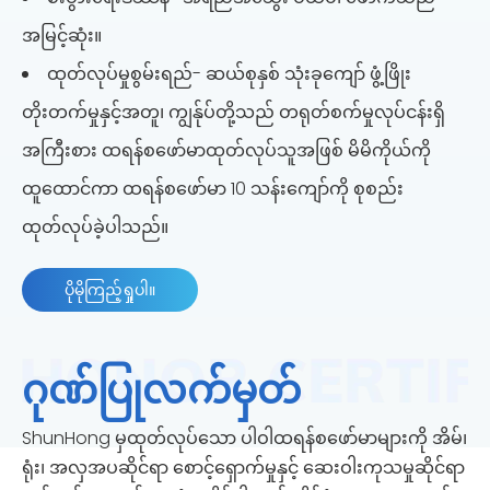
အမြင့်ဆုံး။
ထုတ်လုပ်မှုစွမ်းရည်- ဆယ်စုနှစ် သုံးခုကျော် ဖွံ့ဖြိုး
တိုးတက်မှုနှင့်အတူ၊ ကျွန်ုပ်တို့သည် တရုတ်စက်မှုလုပ်ငန်းရှိ
အကြီးစား ထရန်စဖော်မာထုတ်လုပ်သူအဖြစ် မိမိကိုယ်ကို
ထူထောင်ကာ ထရန်စဖော်မာ 10 သန်းကျော်ကို စုစည်း
ထုတ်လုပ်ခဲ့ပါသည်။
ပိုမိုကြည့်ရှုပါ။
ဂုဏ်ပြုလက်မှတ်
ShunHong မှထုတ်လုပ်သော ပါဝါထရန်စဖော်မာများကို အိမ်၊
ရုံး၊ အလှအပဆိုင်ရာ စောင့်ရှောက်မှုနှင့် ဆေးဝါးကုသမှုဆိုင်ရာ