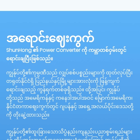
အရောင်းဈေးကွက်
ShunHong ၏ Power Converter ကို ကမ္ဘာတစ်ဝှမ်းတွင်
ရောင်းချပြီးဖြစ်သည်။
ကျွန်ုပ်တို့၏ကုမ္ပဏီသည် လျှပ်စစ်ပစ္စည်းများကို ထုတ်လုပ်ပြီး
တရုတ်နိုင်ငံရှိ ပြည်နယ်နှင့်မြို့များအားလုံးကို ဖြန့်ကျက်
ရောင်းချသည့် ကွန်ရက်တစ်ခုရှိသည်။ ထို့အပြင်၊ ကျွန်ုပ်
တို့သည် အမေရိကန်နှင့် ကနေဒါအပါအဝင် မြောက်အမေရိက၊
နိုင်ငံတကာဈေးကွက်တွင် ဂျပန်နှင့် အရှေ့အလယ်ပိုင်းဒေသတို့
ကို တိုးချဲ့ထားသည်။
ကျွန်ုပ်တို့၏ထူးခြားသောသိပ္ပံနည်းကျနည်းပညာစွမ်းရည်များ