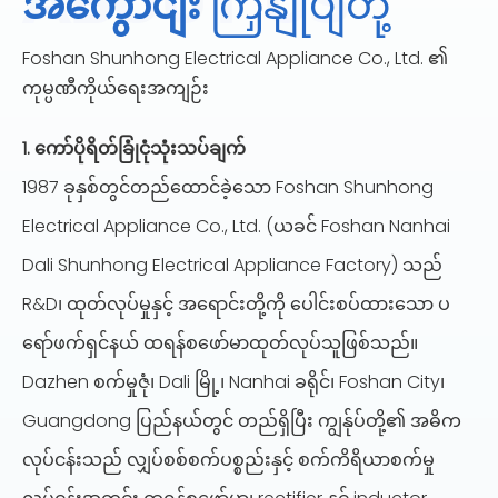
အကွောငျး
ကြှနျုပျတို့
Foshan Shunhong Electrical Appliance Co., Ltd. ၏
ကုမ္ပဏီကိုယ်ရေးအကျဉ်း
1. ကော်ပိုရိတ်ခြုံငုံသုံးသပ်ချက်
1987 ခုနှစ်တွင်တည်ထောင်ခဲ့သော Foshan Shunhong
Electrical Appliance Co., Ltd. (ယခင် Foshan Nanhai
Dali Shunhong Electrical Appliance Factory) သည်
R&D၊ ထုတ်လုပ်မှုနှင့် အရောင်းတို့ကို ပေါင်းစပ်ထားသော ပ
ရော်ဖက်ရှင်နယ် ထရန်စဖော်မာထုတ်လုပ်သူဖြစ်သည်။
Dazhen စက်မှုဇုံ၊ Dali မြို့၊ Nanhai ခရိုင်၊ Foshan City၊
Guangdong ပြည်နယ်တွင် တည်ရှိပြီး ကျွန်ုပ်တို့၏ အဓိက
လုပ်ငန်းသည် လျှပ်စစ်စက်ပစ္စည်းနှင့် စက်ကိရိယာစက်မှု