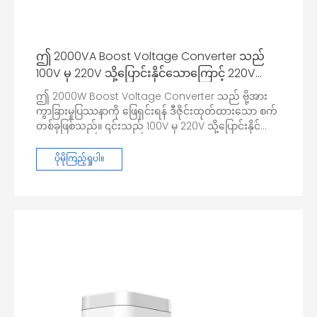
ဤ 2000VA Boost Voltage Converter သည်
100V မှ 220V သို့ပြောင်းနိုင်သောကြောင့် 220V
လိုအပ်သော စက်ပစ္စည်းများကို 100V ရှိသော နေရာ
ဤ 2000W Boost Voltage Converter သည် ဗို့အား
များတွင် ပုံမှန်အသုံးပြုနိုင်ပါသည်။
ကွာခြားမှုပြဿနာကို ဖြေရှင်းရန် ဒီဇိုင်းထုတ်ထားသော စက်
တစ်ခုဖြစ်သည်။ ၎င်းသည် 100V မှ 220V သို့ပြောင်းနိုင်
သောကြောင့် ဂျပန်ကဲ့သို့သော ဗို့အား 100V ရှိသောနေရာများ
တွင် 220V လိုအပ်သော စက်ပစ္စည်းများကို ကောင်းစွာ
ပိုမိုကြည့်ရှုပါ။
အသုံးပြုနိုင်ပါသည်။