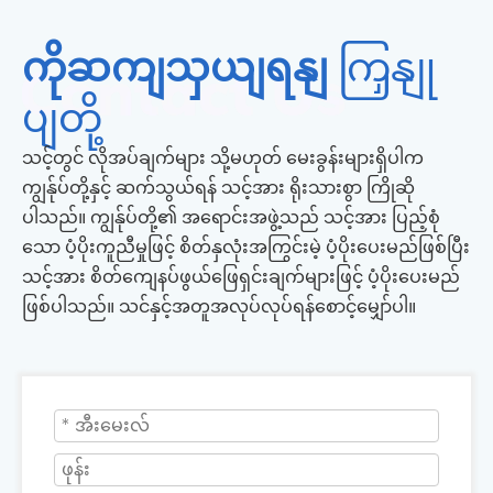
ကိုဆကျသှယျရနျ
ကြှနျု
ပျတို့
သင့်တွင် လိုအပ်ချက်များ သို့မဟုတ် မေးခွန်းများရှိပါက
ကျွန်ုပ်တို့နှင့် ဆက်သွယ်ရန် သင့်အား ရိုးသားစွာ ကြိုဆို
ပါသည်။ ကျွန်ုပ်တို့၏ အရောင်းအဖွဲ့သည် သင့်အား ပြည့်စုံ
သော ပံ့ပိုးကူညီမှုဖြင့် စိတ်နှလုံးအကြွင်းမဲ့ ပံ့ပိုးပေးမည်ဖြစ်ပြီး
သင့်အား စိတ်ကျေနပ်ဖွယ်ဖြေရှင်းချက်များဖြင့် ပံ့ပိုးပေးမည်
ဖြစ်ပါသည်။ သင်နှင့်အတူအလုပ်လုပ်ရန်စောင့်မျှော်ပါ။