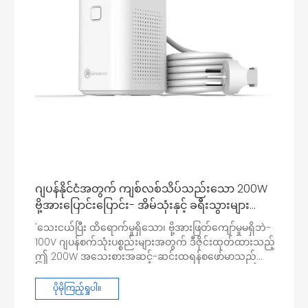
ဂျပန်နိုင်ငံအတွက် ကျစ်လစ်သိပ်သည်းသော 200W
ဗို့အားပြောင်းပြောင်း- အိမ်သုံးနှင့် ခရီးသွားများ
အတွက် ဘေးကင်းသော 220V မှ 100V အဆင့်အထိ
'သေးငယ်ပြီး ထိရောက်မှုရှိသော၊ ဗို့အားဖြတ်ကျော်မှုမရှိဘဲ-
Transformer
100V ဂျပန်စက်သုံးပစ္စည်းများအတွက် ဒီဇိုင်းထုတ်ထားသည့်
ဤ 200W အသေးစားအဆင့်-ဆင်းထရန်စဖော်မာသည်
220V ဗို့အားပတ်ဝန်းကျင်အောက်တွင် ချောမွေ့စွာပြောင်းလဲ
ခြင်းကို လွယ်ကူစွာရရှိစေပြီး စက်၏တည်ငြိမ်သောလည်ပတ်
ပိုမိုကြည့်ရှုပါ။
မှုကိုသေချာစေသည်။'