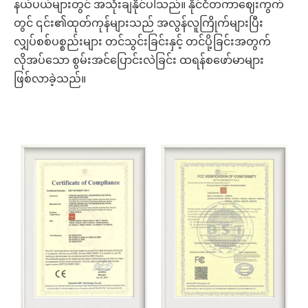
နယ်ပယ်များတွင် အသုံးချနိုင်ပါသည်။ နိုင်ငံတကာဈေးကွက်
တွင် ၎င်း၏ထုတ်ကုန်များသည် အလွန်လူကြိုက်များပြီး
လျှပ်စစ်ပစ္စည်းများ တင်သွင်းခြင်းနှင့် တင်ပို့ခြင်းအတွက်
လိုအပ်သော စွမ်းအင်ပြောင်းလဲခြင်း ထရန်စဖော်မာများ
ဖြစ်လာခဲ့သည်။