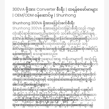
300VA ဗို့အား Converter စီးရီး | ထရန်စဖော်မာများ
| OEM/ODM ဝန်ဆောင်မှု | Shunhong
Shunhong 300VA ဗို့အားပြောင်းစက်စီးရီး
Shunhong 300VA ဗို့အားပြောင်းလဲခြင်းစီးရီးသည် ကမ္ဘာ
လုံးဆိုင်ရာဗို့အားမတူညီမှုအတွက် သင်၏ယုံကြည်စိတ်ချရ
သောပါဝါဖြေရှင်းချက်ဖြစ်သည်။ နိုင်ငံတကာဗို့အားပြောင်းလဲ
220V မှ 110V- ဥရောပ/အာရှရှိ US စက်ပစ္စည်းများကို
ခြင်းအတွက် အထူးဒီဇိုင်းထုတ်ထားပြီး ၎င်းသည် သင့်
အသုံးပြုရန်အတွက်။
စက်ပစ္စည်းများအတွက် ဘေးကင်းပြီး တည်ငြိမ်သော ပါဝါ
220V မှ 100V- ဥရောပ/အာရှရှိ ဂျပန်ပစ္စည်းများကို အသုံးပြု
ထောက်ပံ့မှုကို သေချာစေသည်။
ရန်အတွက်။
110V မှ 220V: US ရှိ ဥရောပ/အာရှ ကရိယာများကို အသုံးပြု
အဓိကအင်္ဂါရပ်များ-
⚠️ အရေးကြီးသောအချက်- ဦးတည်ချက်တစ်ခုတည်းသို့
ရန်အတွက်။
ကျစ်လစ်သိပ်သည်းသော 300VA စွမ်းရည်- 300VA အောက်
ပြောင်းလဲခြင်းသာလျှင်
100V မှ 220V- ဂျပန်တွင် ဥရောပ/အာရှ ကရိယာများကို
ဝပ်ဝပ်နည်းပါးသော အီလက်ထရွန်နစ်ပစ္စည်းများအတွက်
ကျေးဇူးပြု၍ သင့်စက်၏ဗို့အားကိုစစ်ဆေးပြီး မှန်ကန်သော
အသုံးပြုရန်အတွက်။
သင့်လျော်သော၊ လျှပ်စစ်မုတ်ဆိတ်ရိတ်စက်များ၊ သွားတိုက်
အဆင့်အတက်/အောက် ထရန်စဖော်မာမော်ဒယ်ကိုရွေးချယ်
တံများ၊ ကင်မရာများနှင့် သေးငယ်သောပန်ကာများကဲ့သို့
ပါ-
သော လျှပ်စစ်ပစ္စည်းများ။
အက်ပ်လီကေးရှင်းများ-
အဆင့်တက်ခြင်း / အဆင့်ဆင်း လုပ်ဆောင်ချက်- သင်၏
နိုင်ငံတကာခရီးသွားများ၊ ပြည်ပခရီးသွားများနှင့် နေ့စဉ်
သီးခြား ပါဝါ လိုအပ်ချက်များကို ဖြည့်ဆည်းရန် တိကျသော
အသုံးပြုမှုအတွက် ပြီးပြည့်စုံပါသည်။ မတူညီသောဗို့အား
ပြောင်းလဲခြင်း ရွေးချယ်မှု 4 ခုတွင် ရနိုင်သည်။
ဒေသများကိုဖြတ်ကျော်သည့်အခါ သင့်စားပွဲတင်မီးအိမ်ငယ်
လက်လီနှင့် စိတ်ကြိုက်ပြုလုပ်ခြင်းရရှိနိုင်သော
ဘေးကင်းရေး ပထမအချက်- အဆုံးစွန်သောဘေးကင်းမှု
များ၊ လျှပ်စစ်မုတ်ဆိတ်ရိတ်စက်များ၊ လက်တော့ပ်များနှင့်
Shunhong သည် ပရော်ဖက်ရှင်နယ် ထရန်စဖော်မာ