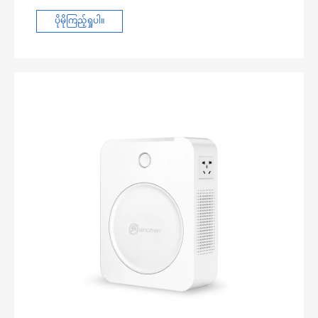
အတွက် အဆုံးစွန်သောဘေးကင်းမှုအတွက် အပူချိန်လွန်မှု၊
အခြားကိရိယာငယ်များကို ဘေးကင်းစွာ ပါဝါပေးပါ။
ထုတ်လုပ်သူဖြစ်သည်။ ကျွန်ုပ်တို့သည် ဖြန့်ဖြူးသူများနှင့်
တိုတောင်းသောလျှပ်စီးကြောင်းနှင့် ဖျစ်များကို တပ်ဆင်
လက်လီရောင်းချသူများအတွက် ပြီးပြည့်စုံသော OEM/ODM
ပိုမိုကြည့်ရှုပါ။
ထားသည်။
ဝန်ဆောင်မှုများ၊ စိတ်ကြိုက်ထုပ်ပိုးမှုနှင့် အစုလိုက်စျေးနှုန်း
Universal Compatibility- 50Hz/60Hz လျှပ်စစ်ပစ္စည်း
များကို ပေးဆောင်ပါသည်။ ကိုးကားချက်အတွက် ယနေ့
အများစုနှင့် ပြီးပြည့်စုံစွာ အလုပ်လုပ်ပါသည်။
ကျွန်ုပ်တို့ထံ ဆက်သွယ်ပါ။