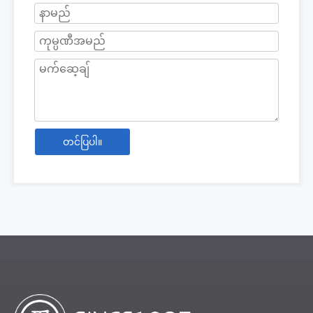
တင်ပြပါ။