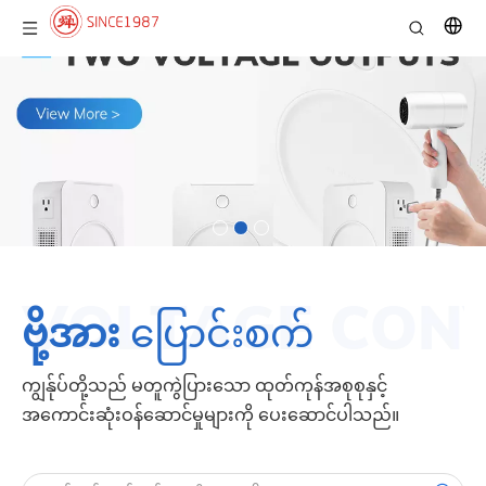
ဗို့အား
ပြောင်းစက်
ကျွန်ုပ်တို့သည် မတူကွဲပြားသော ထုတ်ကုန်အစုစုနှင့်
အကောင်းဆုံးဝန်ဆောင်မှုများကို ပေးဆောင်ပါသည်။