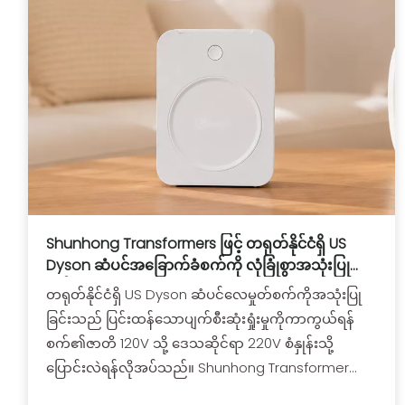
Shunhong Transformers ဖြင့် တရုတ်နိုင်ငံရှိ US
Dyson ဆံပင်အခြောက်ခံစက်ကို လုံခြုံစွာအသုံးပြု
နည်း
တရုတ်နိုင်ငံရှိ US Dyson ဆံပင်လေမှုတ်စက်ကိုအသုံးပြု
ခြင်းသည် ပြင်းထန်သောပျက်စီးဆုံးရှုံးမှုကိုကာကွယ်ရန်
စက်၏ဇာတိ 120V သို့ ဒေသဆိုင်ရာ 220V စံနှုန်းသို့
ပြောင်းလဲရန်လိုအပ်သည်။ Shunhong Transformer
သည် ၎င်း၏ 2000VA မော်ဒယ်အသစ်ဖြင့် အံဝင်ခွင်ကျ