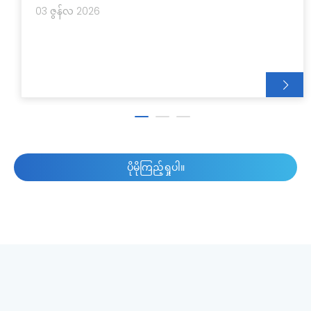
သော ဖြေရှင်းချက်တစ်ခု ပေးစွမ်းပြီး ဝပ်အားမြင့်သော ပုံစံ
03 ဇွန်လ 2026
တူကိရိယာများအတွက် ပါဝါအလုံအလောက် ထောက်ပံ့
ပေးသည်။ ၎င်း၏ ကြံ့ခိုင်သော စွမ်းဆောင်ရည်နှင့် တပ်ဆင်
ထားသည့် အပူဘေးကင်းရေးအပြင်၊ ဤထရန်စဖော်မာ
သည် ခေတ်မီအိမ်တွင်းအလှဆင်မှုကို ဖြည့်ဆည်းပေးသည့်
ရိုးရှင်းသော အဖြူရောင် အလှတရားတစ်ခုပါရှိသည်။
၎င်း၏ဆန်းသစ်သော dual-output ဒီဇိုင်းသည် 110V
(မြောက်အမေရိကစက်ပစ္စည်းများအတွက်) နှင့် 100V
(ဂျပန်ပစ္စည်းများအတွက်) နှစ်မျိုးလုံးကို ပံ့ပိုးပေး
ပိုမိုကြည့်ရှုပါ။
သောကြောင့် နိုင်ငံတကာသုံးပစ္စည်းများအတွက် စွယ်စုံရနှင့်
ခေတ်မီသောမဖြစ်မနေလိုအပ်သော အရာတစ်ခုဖြစ်သည်။