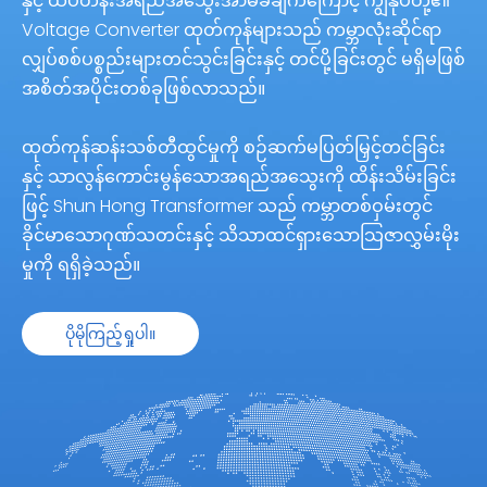
နှင့် ထိပ်တန်းအရည်အသွေးအာမခံချက်ကြောင့် ကျွန်ုပ်တို့၏
Voltage Converter ထုတ်ကုန်များသည် ကမ္ဘာလုံးဆိုင်ရာ
လျှပ်စစ်ပစ္စည်းများတင်သွင်းခြင်းနှင့် တင်ပို့ခြင်းတွင် မရှိမဖြစ်
အစိတ်အပိုင်းတစ်ခုဖြစ်လာသည်။
ထုတ်ကုန်ဆန်းသစ်တီထွင်မှုကို စဉ်ဆက်မပြတ်မြှင့်တင်ခြင်း
နှင့် သာလွန်ကောင်းမွန်သောအရည်အသွေးကို ထိန်းသိမ်းခြင်း
ဖြင့် Shun Hong Transformer သည် ကမ္ဘာတစ်ဝှမ်းတွင်
ခိုင်မာသောဂုဏ်သတင်းနှင့် သိသာထင်ရှားသောသြဇာလွှမ်းမိုး
မှုကို ရရှိခဲ့သည်။
ပိုမိုကြည့်ရှုပါ။